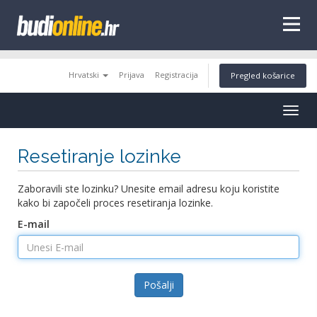
tags
Hrvatski
Prijava
Registracija
Pregled košarice
Togg
navig
Resetiranje lozinke
Zaboravili ste lozinku? Unesite email adresu koju koristite
kako bi započeli proces resetiranja lozinke.
E-mail
Pošalji