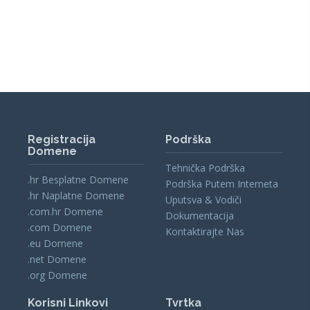
Registracija
Podrška
Domene
Tehnička Podrška
.hr Besplatne Domene
Podrška Putem Interneta
.hr Naplatne Domene
Uputsva & Vodiči
.com.hr Domene
Dokumentacija
.com Domene
Kontaktirajte Nas
.eu Domene
.net Domene
.org Domene
Korisni Linkovi
Tvrtka