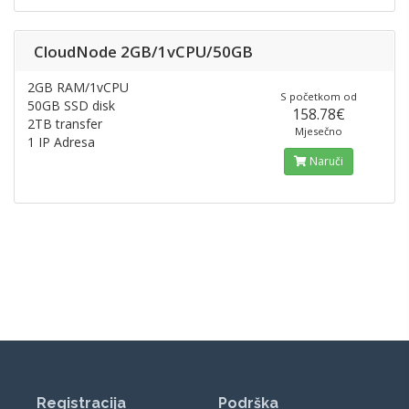
CloudNode 2GB/1vCPU/50GB
2GB RAM/1vCPU
S početkom od
50GB SSD disk
158.78€
2TB transfer
Mjesečno
1 IP Adresa
Naruči
Registracija
Podrška