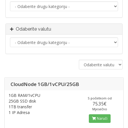
Odaberite valutu
CloudNode 1GB/1vCPU/25GB
1GB RAM/1vCPU
S početkom od
25GB SSD disk
75.35€
1TB transfer
Mjesečno
1 IP Adresa
Naruči