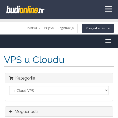
tags
Hrvatski
Prijava
Registracija
Pregled košarice
Togg
navig
VPS u Cloudu
Kategorije
Mogućnosti