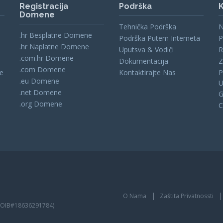
Registracija
Podrška
K
Domene
Tehnička Podrška
N
.hr Besplatne Domene
Podrška Putem Interneta
P
.hr Naplatne Domene
Uputsva & Vodiči
R
.com.hr Domene
Dokumentacija
Z
.com Domene
se
Kontaktirajte Nas
P
.eu Domene
U
.net Domene
.org Domene
C
O Nama
Zaštita Privatnossti
 (OIB#18636291784)