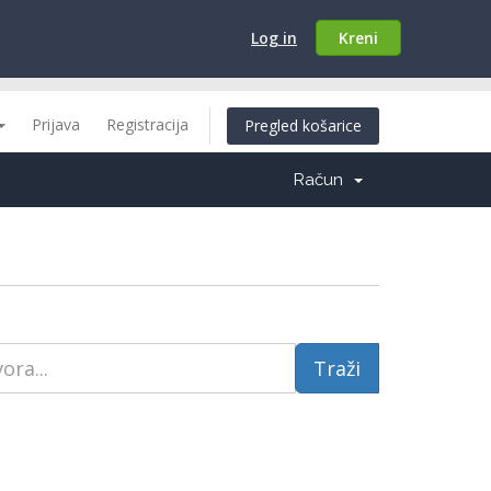
Log in
Kreni
Prijava
Registracija
Pregled košarice
Račun