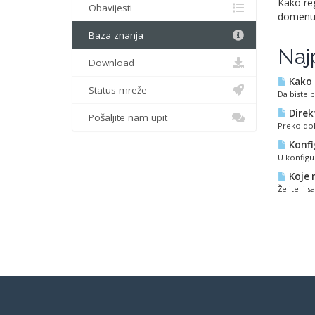
Kako regi
Obavijesti
domenu.
Baza znanja
Najp
Download
Kako 
Status mreže
Da biste 
Direk
Pošaljite nam upit
Preko dol
Konfi
U konfigu
Koje 
Želite li