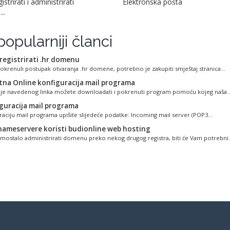
strirati i administrirati
Elektronska pošta
..
opularniji članci
registrirati .hr domenu
pokrenuli postupak otvaranja .hr domene, potrebno je zakupiti smještaj stranica...
tna Online konfiguracija mail programa
je navedenog linka možete downloadati i pokrenuti program pomoću kojeg naša..
guracija mail programa
raciju mail programa upišite slijedeće podatke: Incoming mail server (POP3...
nameservere koristi budionline web hosting
 samostalo administrirati domenu preko nekog drugog registra, biti će Vam potrebni.