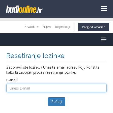
tags
Hrvatski
Prijava
Registracija
Pregled košarice
Togg
navig
Resetiranje lozinke
Zaboravili ste lozinku? Unesite email adresu koju koristite
kako bi započeli proces resetiranja lozinke.
E-mail
Pošalji