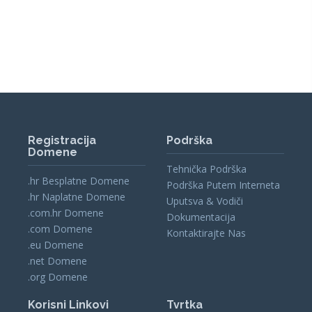
Registracija
Podrška
Domene
Tehnička Podrška
.hr Besplatne Domene
Podrška Putem Interneta
.hr Naplatne Domene
Uputsva & Vodiči
.com.hr Domene
Dokumentacija
.com Domene
Kontaktirajte Nas
.eu Domene
.net Domene
.org Domene
Korisni Linkovi
Tvrtka