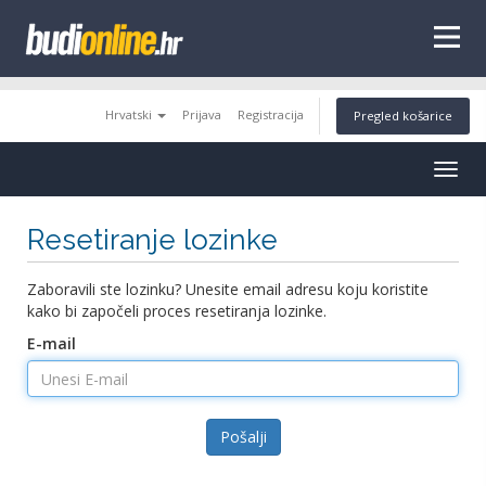
tags
Hrvatski
Prijava
Registracija
Pregled košarice
Togg
navig
Resetiranje lozinke
Zaboravili ste lozinku? Unesite email adresu koju koristite
kako bi započeli proces resetiranja lozinke.
E-mail
Pošalji