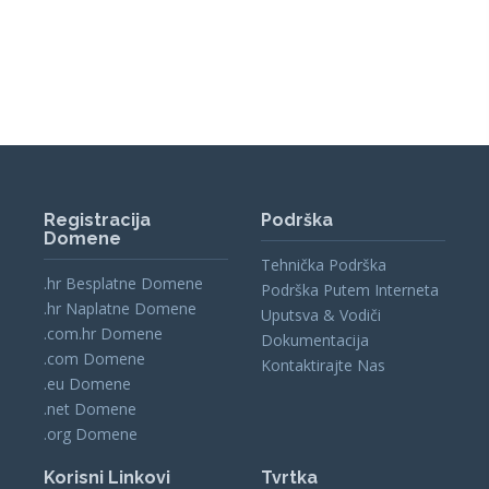
Registracija
Podrška
Domene
Tehnička Podrška
.hr Besplatne Domene
Podrška Putem Interneta
.hr Naplatne Domene
Uputsva & Vodiči
.com.hr Domene
Dokumentacija
.com Domene
Kontaktirajte Nas
.eu Domene
.net Domene
.org Domene
Korisni Linkovi
Tvrtka