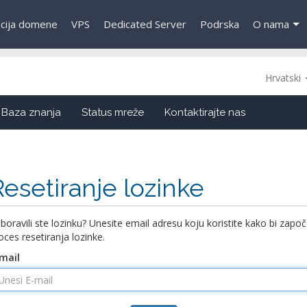
acija domene
VPS
Dedicated Server
Podrska
O nama
Hrvatski
Baza znanja
Status mreže
Kontaktirajte nas
Resetiranje lozinke
boravili ste lozinku? Unesite email adresu koju koristite kako bi započ
oces resetiranja lozinke.
mail