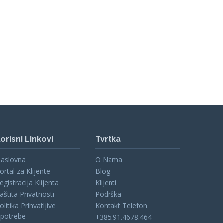
orisni Linkovi
Tvrtka
aslovna
O Nama
ortal za Klijente
Blog
egistracija Klijenta
Klijenti
aštita Privatnosti
Podrška
olitika Prihvatljive
Kontakt Telefon
potrebe
+385.91.4678.464