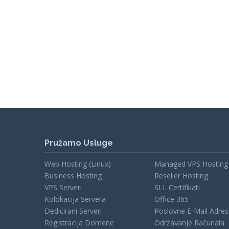
Pružamo Usluge
Web Hosting (Linux)
Managed VPS Hosting
Business Hosting
Reseller Hosting
VPS Serveri
SLL Certifikati
Kolokacija Servera
Office 365
Dedicirani Serveri
Poslovne E-Mail Adre
Registracija Domene
Održavanje Računala