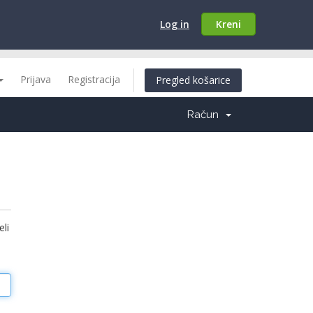
Log in
Kreni
Prijava
Registracija
Pregled košarice
Račun
eli