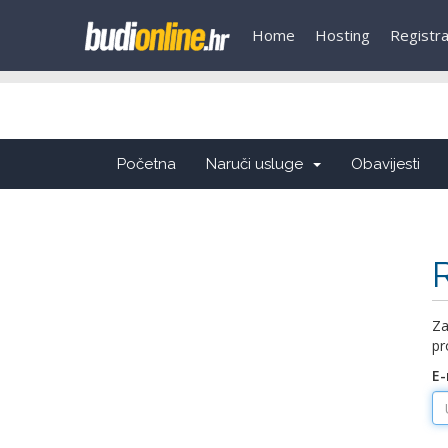
tags
Home
Hosting
Registr
Početna
Naruči usluge
Obavijesti
Za
pr
E-