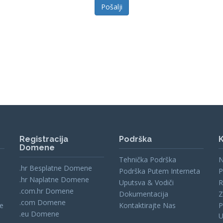
Pošalji
Registracija
Podrška
K
Domene
Tehnička Podrška
N
.hr Besplatne Domene
Podrška Putem Interneta
P
.hr Naplatne Domene
Uputsva & Vodiči
R
.com.hr Domene
Dokumentacija
Z
.com Domene
se
Kontaktirajte Nas
P
.eu Domene
U