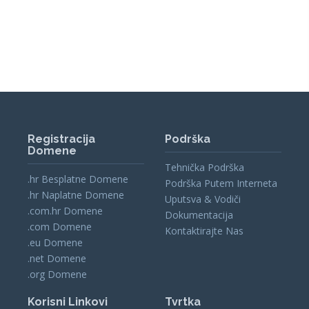
Registracija
Podrška
Domene
Tehnička Podrška
.hr Besplatne Domene
Podrška Putem Interneta
.hr Naplatne Domene
Uputsva & Vodiči
.com.hr Domene
Dokumentacija
.com Domene
Kontaktirajte Nas
.eu Domene
.net Domene
.org Domene
Korisni Linkovi
Tvrtka