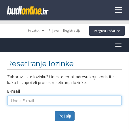
tags
Hrvatski
Prijava
Registracija
Pregled košarice
Togg
navig
Resetiranje lozinke
Zaboravili ste lozinku? Unesite email adresu koju koristite
kako bi započeli proces resetiranja lozinke.
E-mail
Pošalji