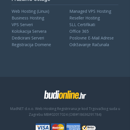
Web Hosting (Linux)
Managed VPS Hosting
Business Hosting
Reseller Hosting
VPS Serveri
SLL Certifikati
Kolokacija Servera
Office 365
Dedicirani Serveri
Poslovne E-Mail Adrese
Registracija Domene
Održavanje Računala
MadNET d.o.o. Web Hosting
Registrirana je kod Trgovačkog suda u
Zagrebu MB#02017024 (OIB#18636291784)