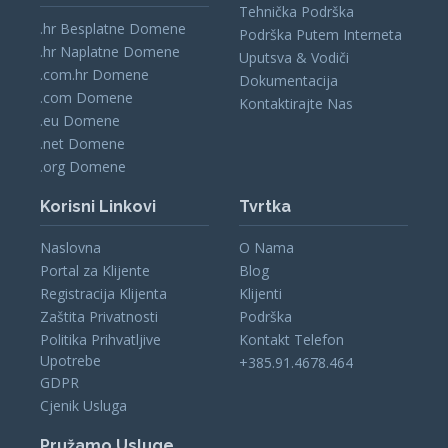
Tehnička Podrška
.hr Besplatne Domene
Podrška Putem Interneta
.hr Naplatne Domene
Uputsva & Vodiči
.com.hr Domene
Dokumentacija
.com Domene
Kontaktirajte Nas
.eu Domene
.net Domene
.org Domene
Korisni Linkovi
Tvrtka
Naslovna
O Nama
Portal za Klijente
Blog
Registracija Klijenta
Klijenti
Zaštita Privatnosti
Podrška
Politika Prihvatljive
Kontakt Telefon
Upotrebe
+385.91.4678.464
GDPR
Cjenik Usluga
Pružamo Usluge