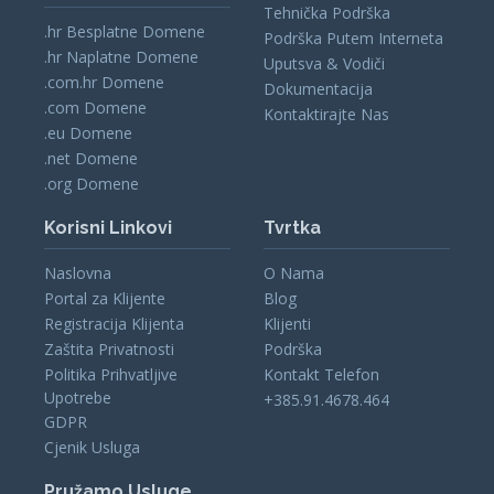
Tehnička Podrška
.hr Besplatne Domene
Podrška Putem Interneta
.hr Naplatne Domene
Uputsva & Vodiči
.com.hr Domene
Dokumentacija
.com Domene
Kontaktirajte Nas
.eu Domene
.net Domene
.org Domene
Korisni Linkovi
Tvrtka
Naslovna
O Nama
Portal za Klijente
Blog
Registracija Klijenta
Klijenti
Zaštita Privatnosti
Podrška
Politika Prihvatljive
Kontakt Telefon
Upotrebe
+385.91.4678.464
GDPR
Cjenik Usluga
Pružamo Usluge