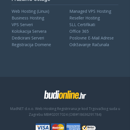
Web Hosting (Linux)
Managed VPS Hosting
Business Hosting
Reseller Hosting
VPS Serveri
SLL Certifikati
Kolokacija Servera
Office 365
Dedicirani Serveri
Poslovne E-Mail Adrese
Registracija Domene
Održavanje Računala
MadNET d.o.o. Web Hosting
Registrirana je kod Trgovačkog suda u
Zagrebu MB#02017024 (OIB#18636291784)