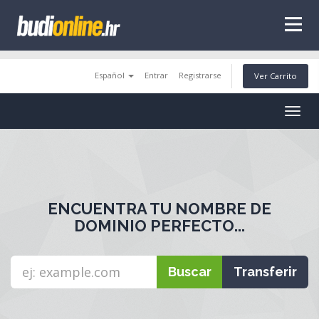
tags
Español
Entrar
Registrarse
Ver Carrito
Togg
navig
ENCUENTRA TU NOMBRE DE
DOMINIO PERFECTO...