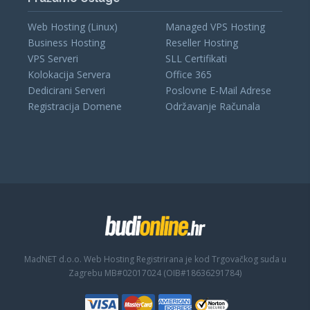
Web Hosting (Linux)
Managed VPS Hosting
Business Hosting
Reseller Hosting
VPS Serveri
SLL Certifikati
Kolokacija Servera
Office 365
Dedicirani Serveri
Poslovne E-Mail Adrese
Registracija Domene
Održavanje Računala
MadNET d.o.o. Web Hosting
Registrirana je kod Trgovačkog suda u
Zagrebu MB#02017024 (OIB#18636291784)