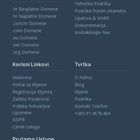
Tehnička Podrška
.hr Besplatne Domene
Podrška Putem Interneta
.hr Naplatne Domene
Uputsva & Vodiči
.com.hr Domene
Dokumentacija
.com Domene
Kontaktirajte Nas
.eu Domene
.net Domene
.org Domene
Korisni Linkovi
Tvrtka
Naslovna
O Nama
Portal za Klijente
Blog
Registracija Klijenta
Klijenti
Zaštita Privatnosti
Podrška
Politika Prihvatljive
Kontakt Telefon
Upotrebe
+385.91.4678.464
GDPR
Cjenik Usluga
Pružamo Usluge