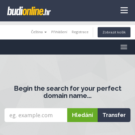
tags
Čeština
Přihlášení
Registrace
Zobrazit košík
Togg
navig
Begin the search for your perfect
domain name...