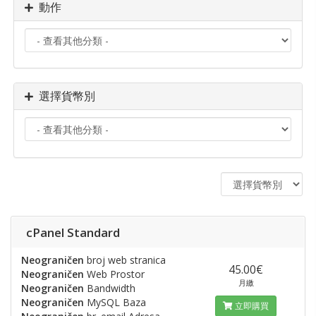
動作
選擇貨幣別
cPanel Standard
Neograničen
broj web stranica
45.00€
Neograničen
Web Prostor
月繳
Neograničen
Bandwidth
Neograničen
MySQL Baza
立即購買