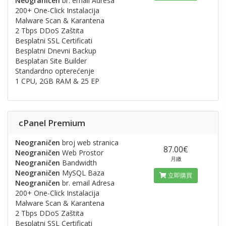
Neograničen
br. email Adresa
200+ One-Click Instalacija
Malware Scan & Karantena
2 Tbps DDoS Zaštita
Besplatni SSL Certificati
Besplatni Dnevni Backup
Besplatan Site Builder
Standardno opterećenje
1 CPU, 2GB RAM & 25 EP
cPanel Premium
Neograničen
broj web stranica
87.00€
Neograničen
Web Prostor
月繳
Neograničen
Bandwidth
Neograničen
MySQL Baza
立即購買
Neograničen
br. email Adresa
200+ One-Click Instalacija
Malware Scan & Karantena
2 Tbps DDoS Zaštita
Besplatni SSL Certificati