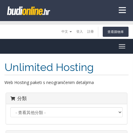
tags
中文
登入
註冊
查看購物車
Togg
navig
Unlimited Hosting
Web Hosting paketi s neograničenim detaljima
分類