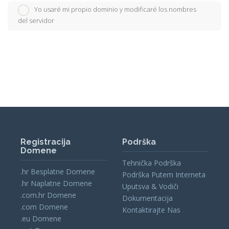
Yo usaré mi propio dominio y modificaré los nombres
del servidor
Registracija
Podrška
Domene
Tehnička Podrška
.hr Besplatne Domene
Podrška Putem Interneta
.hr Naplatne Domene
Uputsva & Vodiči
.com.hr Domene
Dokumentacija
.com Domene
Kontaktirajte Nas
.eu Domene