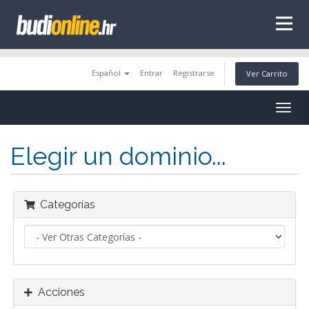
tags
Español
Entrar
Registrarse
Ver Carrito
Togg
navig
Elegir un dominio...
Categorías
Acciones