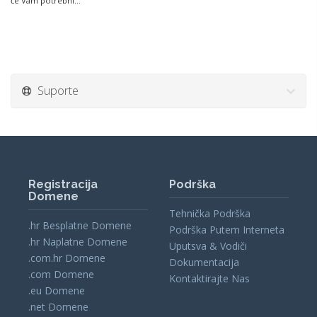
će Vam potrebni...
Suporte
Registracija
Podrška
Domene
Tehnička Podrška
.hr Besplatne Domene
Podrška Putem Interneta
.hr Naplatne Domene
Uputsva & Vodiči
.com.hr Domene
Dokumentacija
.com Domene
Kontaktirajte Nas
.eu Domene
.net Domene