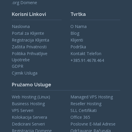
.org Domene
Korisni Linkovi
Tvrtka
Naslovna
O Nama
Portal za Klijente
Blog
Registracija Klijenta
Klijenti
Zaštita Privatnosti
Podrška
Politika Prihvatljive
Kontakt Telefon
Upotrebe
+385.91.4678.464
GDPR
Cjenik Usluga
Pružamo Usluge
Web Hosting (Linux)
Managed VPS Hosting
Business Hosting
Reseller Hosting
VPS Serveri
SLL Certifikati
Kolokacija Servera
Office 365
Dedicirani Serveri
Poslovne E-Mail Adrese
Registracija Domene
Održavanje Računala