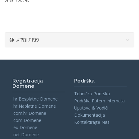
će Vam potrebni...
פניות ומידע
Registracija
Podrška
Domene
Tehnička Podrška
.hr Besplatne Domene
Podrška Putem Interneta
.hr Naplatne Domene
Uputsva & Vodiči
.com.hr Domene
Dokumentacija
.com Domene
Kontaktirajte Nas
.eu Domene
.net Domene