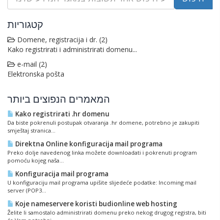
קטגוריות
Domene, registracija i dr. (2)
Kako registrirati i administrirati domenu...
e-mail (2)
Elektronska pošta
המאמרים הנפוצים ביותר
Kako registrirati .hr domenu
Da biste pokrenuli postupak otvaranja .hr domene, potrebno je zakupiti
smještaj stranica...
Direktna Online konfiguracija mail programa
Preko dolje navedenog linka možete downloadati i pokrenuti program
pomoću kojeg naša...
Konfiguracija mail programa
U konfiguraciju mail programa upišite slijedeće podatke: Incoming mail
server (POP3...
Koje nameservere koristi budionline web hosting
Želite li samostalo administrirati domenu preko nekog drugog registra, biti