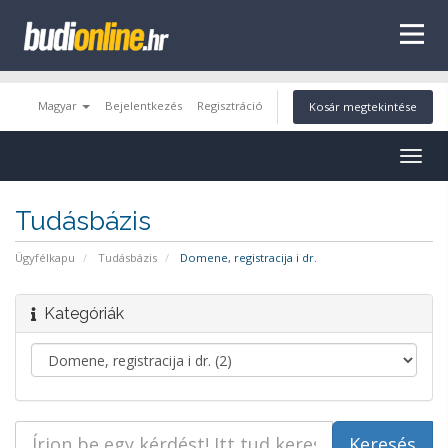
tags
Magyar
Bejelentkezés
Regisztráció
Kosár megtekintése
Togg
navig
Tudásbázis
Ügyfélkapu
Tudásbázis
Domene, registracija i dr.
Kategóriák