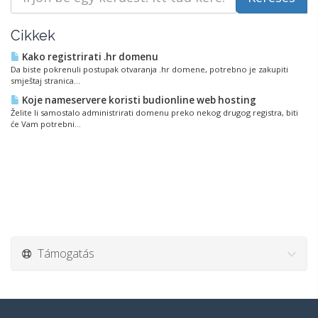
Cikkek
Kako registrirati .hr domenu
Da biste pokrenuli postupak otvaranja .hr domene, potrebno je zakupiti
smještaj stranica...
Koje nameservere koristi budionline web hosting
Želite li samostalo administrirati domenu preko nekog drugog registra, biti
će Vam potrebni...
Támogatás