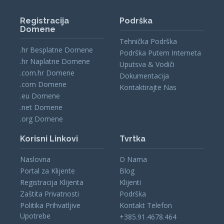
Registracija
Podrška
Domene
Tehnička Podrška
.hr Besplatne Domene
Podrška Putem Interneta
.hr Naplatne Domene
Uputsva & Vodiči
.com.hr Domene
Dokumentacija
.com Domene
Kontaktirajte Nas
.eu Domene
.net Domene
.org Domene
Korisni Linkovi
Tvrtka
Naslovna
O Nama
Portal za Klijente
Blog
Registracija Klijenta
Klijenti
Zaštita Privatnosti
Podrška
Politika Prihvatljive
Kontakt Telefon
Upotrebe
+385.91.4678.464