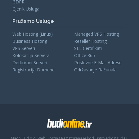
GDPR
Cjenik Usluga
Pružamo Usluge
Web Hosting (Linux)
Managed VPS Hosting
Business Hosting
Reseller Hosting
VPS Serveri
SLL Certifikati
Kolokacija Servera
Office 365
Dedicirani Serveri
Poslovne E-Mail Adrese
Registracija Domene
Održavanje Računala
MadNET d.o.o. Web Hosting
Registrirana je kod Trgovačkog suda u